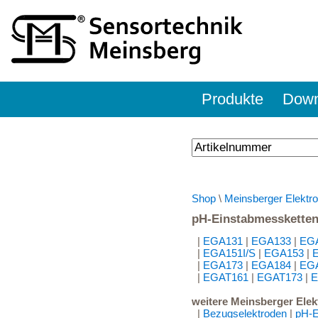
Produkte
Down
Shop
\
Meinsberger Elektr
pH-Einstabmesskette
|
EGA131
|
EGA133
|
EG
|
EGA151I/S
|
EGA153
|
|
EGA173
|
EGA184
|
EG
|
EGAT161
|
EGAT173
|
E
weitere Meinsberger Elek
|
Bezugselektroden
|
pH-E