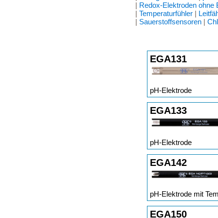
|
Redox-Elektroden ohne
|
Temperaturfühler
|
Leitfä
|
Sauerstoffsensoren
|
Chl
EGA131
pH-Elektrode
EGA133
pH-Elektrode
EGA142
pH-Elektrode mit Tem
EGA150