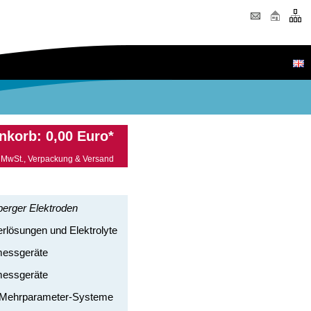
nkorb: 0,00 Euro*
. MwSt.,
Verpackung & Versand
erger Elektroden
ierlösungen und Elektrolyte
essgeräte
messgeräte
-Mehrparameter-Systeme