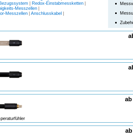
 Bezugssystem
|
Redox-Einstabmessketten
|
Messv
higkeits-Messzellen
|
Messu
or-Messzellen
|
Anschlusskabel
|
Zubehö
a
a
ab
peraturfühler
ab