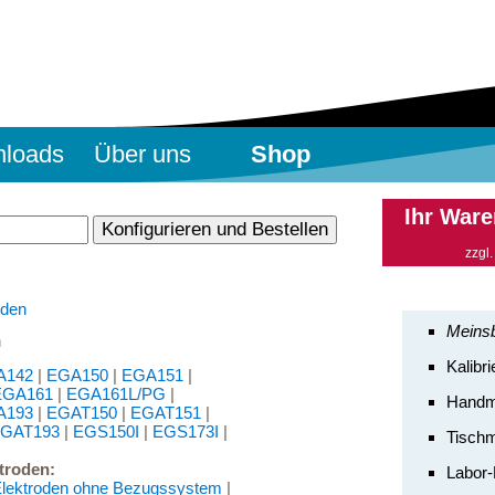
loads
Über uns
Shop
Ihr Ware
zzgl
oden
Meinsb
n
Kalibr
A142
|
EGA150
|
EGA151
|
EGA161
|
EGA161L/PG
|
Handm
A193
|
EGAT150
|
EGAT151
|
GAT193
|
EGS150I
|
EGS173I
|
Tisch
troden:
Labor
lektroden ohne Bezugssystem
|