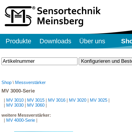
Produkte
Downloads
Über uns
Sh
Shop
\
Messverstärker
MV 3000-Serie
|
MV 3010
|
MV 3015
|
MV 3016
|
MV 3020
|
MV 3025
|
|
MV 3030
|
MV 3060
|
weitere Messverstärker:
|
MV 4000-Serie
|