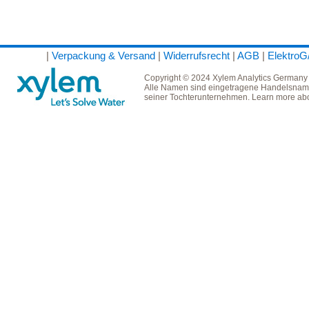
|
Verpackung & Versand
|
Widerrufsrecht
|
AGB
|
Elektro
Copyright © 2024 Xylem Analytics Germany
Alle Namen sind eingetragene Handelsname
seiner Tochterunternehmen. Learn more ab